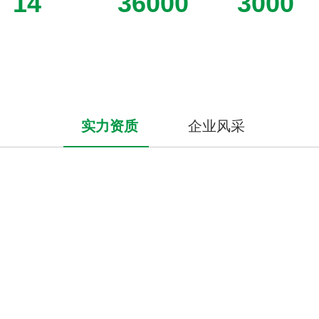
关于我们
想用户之所想，及用户之所及
合肥小牛轻工机械有限公司，是一家专注从事蒸发浓缩器、结晶
器、釜罐容器等不锈钢流体设备研发及生产的科技型企业。坐落于
中国科教名城安徽省合肥市，业务领域主要涉及工业废水处理、生
物制药、食品保健品、精细化工、农副产品深加工等行业...
14
36000
3000
+
+
+
项
㎡
项
实用新型产品专利
建筑面积
服务客户