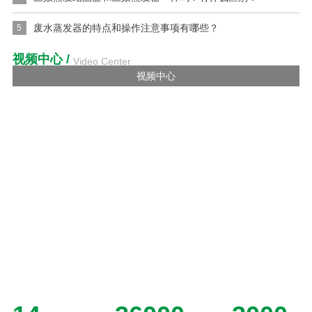
常见问题
/
Q&A
三效蒸发器处理废水成本多少
1
多效蒸发器和三效蒸发器一样吗？它们有什么区别？
2
多效蒸发器的工作原理是什么
3
三效蒸发结晶器和三效蒸发器一样吗？有什么区别？
4
废水蒸发器的特点和操作注意事项有哪些？
5
视频中心
/
Video Center
视频中心