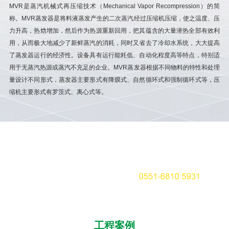
MVR是蒸汽机械式再压缩技术（Mechanical Vapor Recompression）的简
称。MVR蒸发器是将料液蒸发产生的二次蒸汽经过压缩机压缩，使之温度、压
发浓
小
力升高，热焓增加，然后作为热源重新回用，把其蕴含的大量潜热全部有效利
例如
发
用，从而极大地减少了新鲜蒸汽的消耗，同时又省去了冷却水系统，大大提高
工业
分
了蒸发器运行的经济性。设备具有运行能耗低、自动化程度高等特点，特别适
用性
水
用于无蒸汽热源或蒸汽不充足的企业。MVR蒸发器根据不同物料的特性和处理
运行
运
量设计不同形式，蒸发器主要形式有降膜式、自然循环式和强制循环式等，压
结
缩机主要形式有罗茨式、离心式等。
料
工程案例