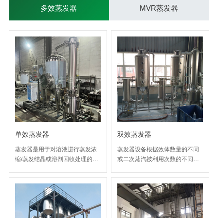
多效蒸发器
MVR蒸发器
单效蒸发器
双效蒸发器
蒸发器是用于对溶液进行蒸发浓
蒸发器设备根据效体数量的不同
缩/蒸发结晶或溶剂回收处理的一
或二次蒸汽被利用次数的不同，
种换热蒸发设备，一般由加热
分为单效蒸发器、双效蒸发器、
器、蒸发分离器、冷凝器、真空
三效蒸发器和多效蒸发器。双效
系统等部件组成。其中加热器和
蒸发器是由两个效体串联而成，
蒸发分离器可设计制作为一台或
第二效体配有冷凝器和真空泵。
多台，每一台加热器和一台蒸发
分离器组成一个蒸发单元，称