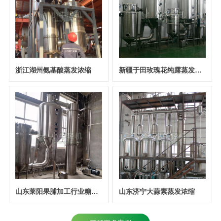
浙江湖州氨基酸蒸发浓缩
新疆于田玫瑰花纯露蒸发回收
水蒸发浓缩
山东莱阳果脯加工行业糖水蒸发浓缩
山东济宁大蒜素蒸发浓缩