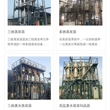
为“一级”或“一效”。单效蒸发器即
只有一个蒸发单元的蒸发器设
备。溶液在蒸发器蒸发时，所产
生的二次蒸汽不再利用，此种蒸
发操作称为单效蒸发。因此，设
备根据二次蒸汽被利用的次数不
三效蒸发器
多效蒸发器
同或效体的数量不同，有单效蒸
发器、双效蒸发器、三效蒸发
三效蒸发器是由三组蒸发单元串
在蒸发器系统中，一台加热器和
器、多效蒸发器之分。
联而成的一种多级蒸发设备，因
一台蒸发分离器组成一组蒸发单
其后效的热源来自于前效的二次
元，多效蒸发器则是由多组蒸发
蒸汽余热，所以相比较单效蒸发
单元串联而成的一种多级蒸发系
器和双效蒸发器，蒸发相同质量
统。多效蒸发器根据蒸发单元的
的溶液三效蒸发器所消耗的新鲜
数量不同，有双效蒸发器、三效
蒸汽更少，因此运行成本更低。
蒸发器、四效蒸发器、五效蒸发
采用三级或三级以上的蒸发工
器等，效数越多，二次蒸汽被重
艺，均可称为多效蒸发，设备即
复利用的次数就越多，对于新鲜
被称为“三效蒸发器”或“多效蒸发
蒸汽的消耗量就越少。大概能耗
器” 。
数据为：
三效废水蒸发器
高盐废水蒸发结晶器