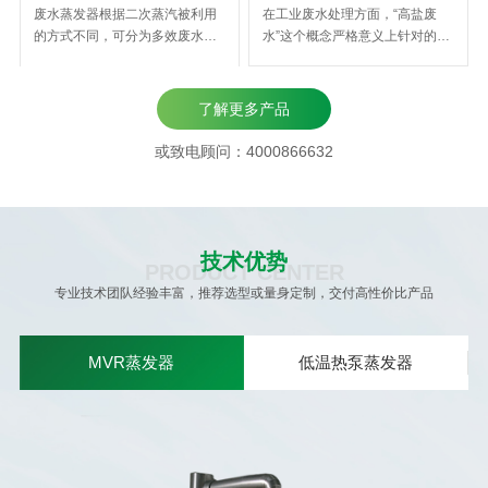
废水蒸发器根据二次蒸汽被利用
在工业废水处理方面，“高盐废
的方式不同，可分为多效废水蒸
水”这个概念严格意义上针对的是
发器和MVR废水蒸发器，其中三
指因为含有盐而无法通过生化法
效废水蒸发器在工业废水处理环
进行有效处理的工业污水。对于
保工程中应用尤为广泛。 三效废
生化法废水来说，通常水体中总
了解更多产品
水蒸发器因其前两效的二次蒸汽
溶解性固体（TDS）的质量分数
被重复利用，节省了新鲜蒸汽的
＞1%的废水即算是“高盐废水”。
或致电顾问：4000866632
消耗量，所以相比较单效蒸发器
而对于废水蒸发器（高盐废水蒸
和双效蒸发器，三效废水蒸发器
发结晶器）来说，即使废水含盐
更节能，对废水蒸发处理的成本
浓度达到5%都算是低的。
更低。
技术优势
PRODUCT CENTER
专业技术团队经验丰富，推荐选型或量身定制，交付高性价比产品
MVR蒸发器
低温热泵蒸发器